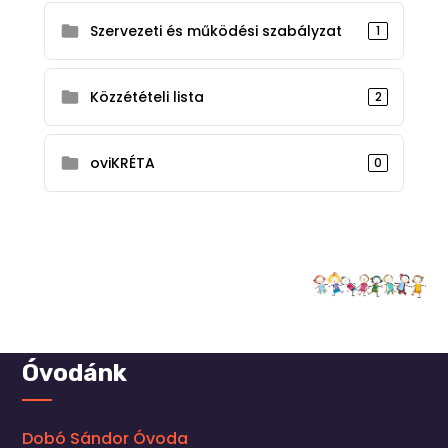
Szervezeti és működési szabályzat
1
Közzétételi lista
2
oviKRÉTA
0
Óvodánk
Dobó Sándor Óvoda