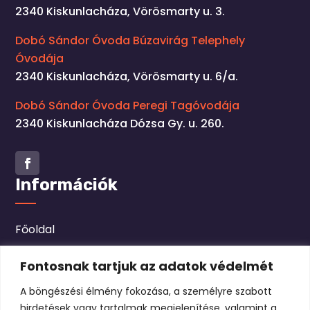
2340 Kiskunlacháza, Vörösmarty u. 3.
Dobó Sándor Óvoda Búzavirág Telephely
Óvodája
2340 Kiskunlacháza, Vörösmarty u. 6/a.
Dobó Sándor Óvoda Peregi Tagóvodája
2340 Kiskunlacháza Dózsa Gy. u. 260.
Facebook
Információk
Főoldal
Hírek
Fontosnak tartjuk az adatok védelmét
Bemutkozás
A böngészési élmény fokozása, a személyre szabott
hirdetések vagy tartalmak megjelenítése, valamint a