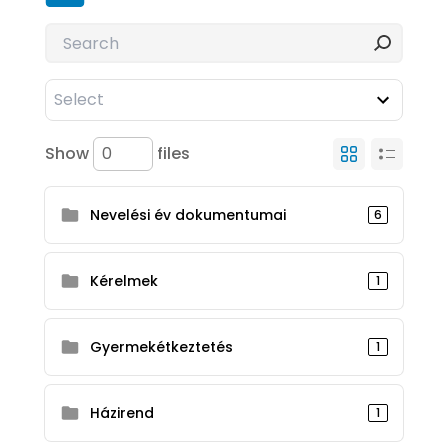
Show
files
Nevelési év dokumentumai
6
Kérelmek
1
Gyermekétkeztetés
1
Házirend
1