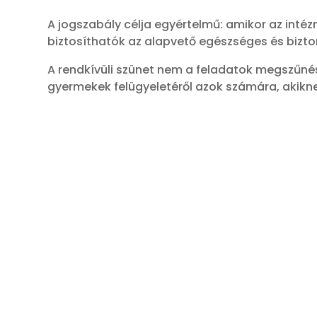
A jogszabály célja egyértelmű: amikor az inté
biztosíthatók az alapvető egészséges és bizt
A rendkívüli szünet nem a feladatok megszűnés
gyermekek felügyeletéről azok számára, akiknek