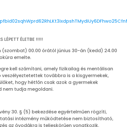
s/pfbid02sqhWprd62RhLKt3ixdpshTMydiUy6DFhwo25Cfn
ÉPETT ÉLETBE !!!!!
n (szombat) 00.00 órától június 30-án (kedd) 24.00
fokúra emelte.
re kell számítani, amely fizikailag és mentálisan
b veszélyeztetettek továbbra is a kisgyermekek,
zülőket, hogy hétfőn csak azok a gyermekek
ád nem tudja megoldani.
rvény 30. § (5) bekezdése egyértelműen rögzíti,
oktatási intézmény működtetése nem biztosítható,
kezés az óvodákra is teljeskörűen vonatkozik.