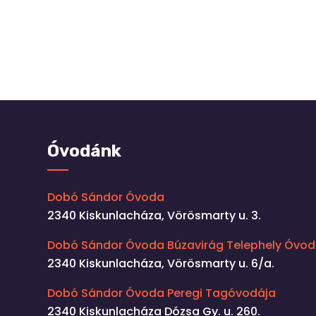
Óvodánk
Dobó Sándor Óvoda
2340 Kiskunlacháza, Vörösmarty u. 3.
Dobó Sándor Óvoda Búzavirág Telephely Óvod
2340 Kiskunlacháza, Vörösmarty u. 6/a.
Dobó Sándor Óvoda Peregi Tagóvodája
2340 Kiskunlacháza Dózsa Gy. u. 260.