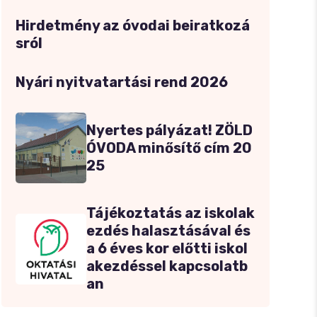
Hirdetmény az óvodai beiratkozá
sról
Nyári nyitvatartási rend 2026
Nyertes pályázat! ZÖLD
ÓVODA minősítő cím 20
25
Tájékoztatás az iskolak
ezdés halasztásával és
a 6 éves kor előtti iskol
akezdéssel kapcsolatb
an