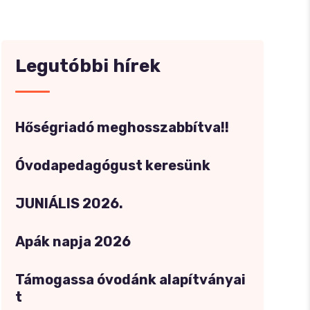
fCgxJrgmUjfKwRCi6mehefXiPl?
Legutóbbi hírek
Hőségriadó meghosszabbítva!!
Óvodapedagógust keresünk
JUNIÁLIS 2026.
Apák napja 2026
Támogassa óvodánk alapítványai
t