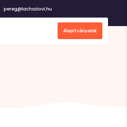
 pereg@lachaziovi.hu
Alapítványaink