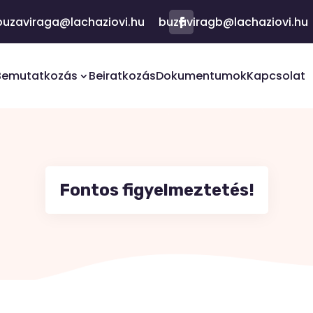
buzaviraga
@
lachaziovi.hu
buzaviragb
@lachaziovi.hu
Facebook
Bemutatkozás
Beiratkozás
Dokumentumok
Kapcsolat
Fontos figyelmeztetés!