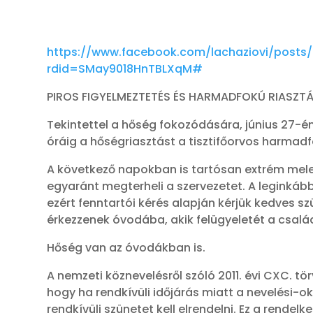
https://www.facebook.com/lachaziovi/post
rdid=SMay9018HnTBLXqM#
PIROS FIGYELMEZTETÉS ÉS HARMADFOKÚ RIASZTÁS L
Tekintettel a hőség fokozódására, június 27-é
óráig a hőségriasztást a tisztifőorvos harmad
A következő napokban is tartósan extrém meleg
egyaránt megterheli a szervezetet. A leginkáb
ezért fenntartói kérés alapján kérjük kedves s
érkezzenek óvodába, akik felügyeletét a csal
Hőség van az óvodákban is.
A nemzeti köznevelésről szóló 2011. évi CXC. tö
hogy ha rendkívüli időjárás miatt a nevelési-
rendkívüli szünetet kell elrendelni. Ez a rendel