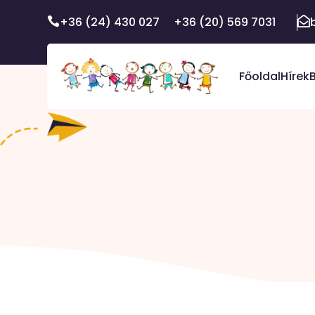
Skip
+36 (24) 430 027 +36 (20) 569 7031
to


content
Főoldal
Hírek