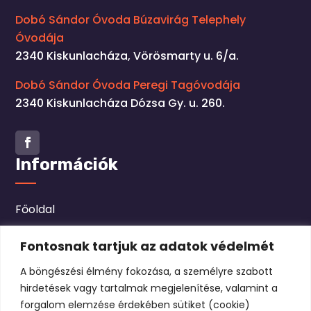
Dobó Sándor Óvoda Búzavirág Telephely
Óvodája
2340 Kiskunlacháza, Vörösmarty u. 6/a.
Dobó Sándor Óvoda Peregi Tagóvodája
2340 Kiskunlacháza Dózsa Gy. u. 260.
Facebook
Információk
Főoldal
Hírek
Fontosnak tartjuk az adatok védelmét
Bemutkozás
A böngészési élmény fokozása, a személyre szabott
hirdetések vagy tartalmak megjelenítése, valamint a
Beiratkozás
forgalom elemzése érdekében sütiket (cookie)