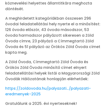
köznevelési helyettes államtitkára meghozta
döntését.
A meghirdetett kategóriákban összesen 296
óvodai feladatellátási hely nyerte el a minősítést:
126 óvoda először, 43 óvoda másodszor, 53
óvoda harmadszor pályázott sikeresen a Zöld
Óvoda címre, 23 pályázó a Címmegtartó Zöld
Óvoda és 51 pályázó az Örökös Zöld Óvoda címet
kapta meg.
A Zöld Óvoda, Címmegtartó Zöld Óvoda és
Örökös Zöld Óvoda minősítő címet elnyert
feladatellátási helyek listái a Magyarországi Zöld
Óvodák Hálózatának honlapján elérhetőek:
https://zoldovoda.hu/palyazati…/palyazati-
eredmenyek-2025
Gratulálunk a 2025. évi nyerteseknek!