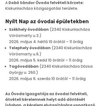
A
Dobó Sándor Óvoda felvételi körzete:
Kiskunlacháza közigazgatási területe.
Nyílt Nap az óvodai épületekben
Székhely óvodában
(2340 Kiskunlacháza
Vörösmarty u.3.)
2026. május 4. hétfő 10 órától – 11 óráig
Telephely óvodában
(2340 Kiskunlacháza
Vörösmarty u.6.)
2026. május 5. kedd 10 órától – 11 óráig
Tagóvodában
(2340 Kiskunlacháza Dózsa
György u. 260.)
2026. május 6. szerda 10 órától – 11 óráig
Az Óvoda igazgatója az óvodai felvételi,
átvételi kérelemnek helyt adó döntését
írásban, a kérelem elutasítására vonatkozó