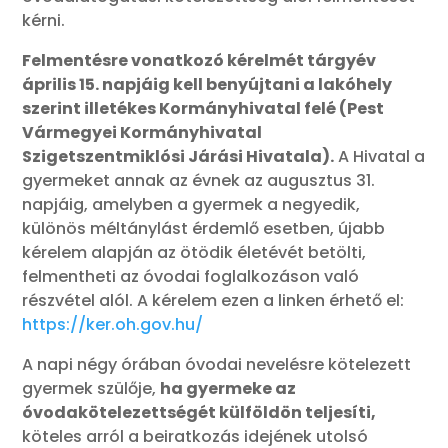
kérni.
Felmentésre vonatkozó kérelmét tárgyév
április 15. napjáig kell benyújtani a lakóhely
szerint illetékes Kormányhivatal felé (Pest
Vármegyei Kormányhivatal
Szigetszentmiklósi Járási Hivatala).
A Hivatal a
gyermeket annak az évnek az augusztus 31.
napjáig, amelyben a gyermek a negyedik,
különös méltánylást érdemlő esetben, újabb
kérelem alapján az ötödik életévét betölti,
felmentheti az óvodai foglalkozáson való
részvétel alól. A kérelem ezen a linken érhető el:
https://ker.oh.gov.hu/
A napi négy órában óvodai nevelésre kötelezett
gyermek szülője,
ha gyermeke az
óvodakötelezettségét külföldön teljesíti,
köteles arról a beiratkozás idejének utolsó