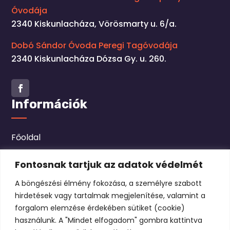
Óvodája
2340 Kiskunlacháza, Vörösmarty u. 6/a.
Dobó Sándor Óvoda Peregi Tagóvodája
2340 Kiskunlacháza Dózsa Gy. u. 260.
Facebook
Információk
Főoldal
Hírek
Fontosnak tartjuk az adatok védelmét
Bemutkozás
A böngészési élmény fokozása, a személyre szabott
hirdetések vagy tartalmak megjelenítése, valamint a
Beiratkozás
forgalom elemzése érdekében sütiket (cookie)
használunk. A "Mindet elfogadom" gombra kattintva
Dokumentumok