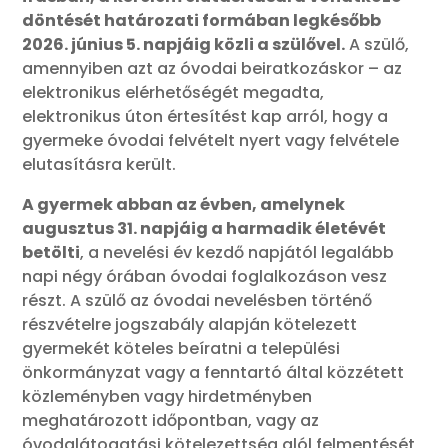
döntését határozati formában legkésőbb
2026. június 5. napjáig közli a szülővel.
A szülő,
amennyiben azt az óvodai beiratkozáskor – az
elektronikus elérhetőségét megadta,
elektronikus úton értesítést kap arról, hogy a
gyermeke óvodai felvételt nyert vagy felvétele
elutasításra került.
A gyermek abban az évben, amelynek
augusztus 31. napjáig a harmadik életévét
betölti
, a nevelési év kezdő napjától legalább
napi négy órában óvodai foglalkozáson vesz
részt. A szülő az óvodai nevelésben történő
részvételre jogszabály alapján kötelezett
gyermekét köteles beíratni a települési
önkormányzat vagy a fenntartó által közzétett
közleményben vagy hirdetményben
meghatározott időpontban, vagy az
óvodalátogatási kötelezettség alól felmentését