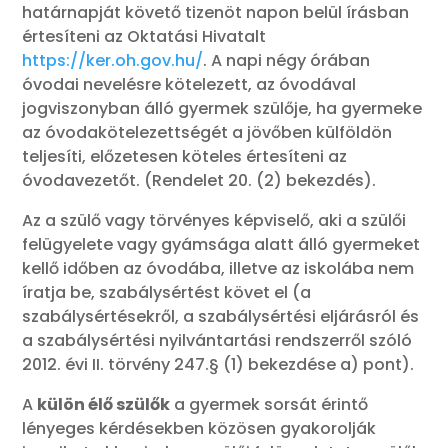
határnapját követő tizenöt napon belül írásban
értesíteni az Oktatási Hivatalt
https://ker.oh.gov.hu/
. A napi négy órában
óvodai nevelésre kötelezett, az óvodával
jogviszonyban álló gyermek szülője, ha gyermeke
az óvodakötelezettségét a jövőben külföldön
teljesíti, előzetesen köteles értesíteni az
óvodavezetőt. (Rendelet 20. (2) bekezdés).
Az a szülő vagy törvényes képviselő, aki a szülői
felügyelete vagy gyámsága alatt álló gyermeket
kellő időben az óvodába, illetve az iskolába nem
íratja be, szabálysértést követ el (a
szabálysértésekről, a szabálysértési eljárásról és
a szabálysértési nyilvántartási rendszerről szóló
2012. évi II. törvény 247.§ (1) bekezdése a) pont).
A
külön élő szülők
a gyermek sorsát érintő
lényeges kérdésekben közösen gyakorolják