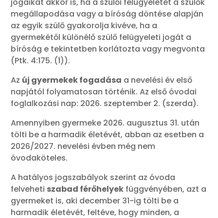
jogaikat akkor is, ha a szülői felügyeletet a szülők
megállapodása vagy a bíróság döntése alapján
az egyik szülő gyakorolja kivéve, ha a
gyermekétől különélő szülő felügyeleti jogát a
bíróság e tekintetben korlátozta vagy megvonta
(Ptk. 4:175. (1)).
Az
új gyermekek fogadása
a nevelési év első
napjától folyamatosan történik. Az első óvodai
foglalkozási nap: 2026. szeptember 2. (szerda).
Amennyiben gyermeke 2026. augusztus 31. után
tölti be a harmadik életévét, abban az esetben a
2026/2027. nevelési évben még nem
óvodaköteles.
A hatályos jogszabályok szerint az óvoda
felveheti
szabad férőhelyek
függvényében, azt a
gyermeket is, aki december 31-ig tölti be a
harmadik életévét, feltéve, hogy minden, a