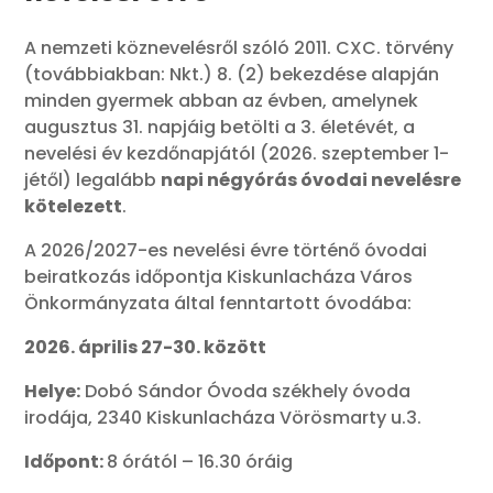
A nemzeti köznevelésről szóló 2011. CXC. törvény
(továbbiakban: Nkt.) 8. (2) bekezdése alapján
minden gyermek abban az évben, amelynek
augusztus 31. napjáig betölti a 3. életévét, a
nevelési év kezdőnapjától (2026. szeptember 1-
jétől) legalább
napi négyórás óvodai nevelésre
kötelezett
.
A 2026/2027-es nevelési évre történő óvodai
beiratkozás időpontja Kiskunlacháza Város
Önkormányzata által fenntartott óvodába:
2026. április 27-30. között
Helye:
Dobó Sándor Óvoda székhely óvoda
irodája, 2340 Kiskunlacháza Vörösmarty u.3.
Időpont:
8 órától – 16.30 óráig